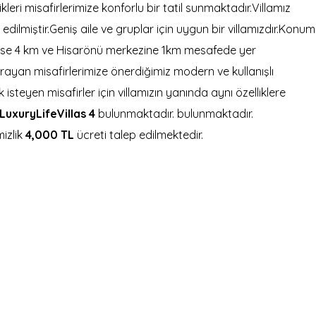
eri misafirlerimize konforlu bir tatil sunmaktadır.Villamız
edilmiştir.Geniş aile ve gruplar için uygun bir villamızdır.Konum
a ise 4 km ve Hisarönü merkezine 1km mesafede yer
 arayan misafirlerimize önerdiğimiz modern ve kullanışlı
ek isteyen misafirler için villamızın yanında aynı özelliklere
LuxuryLifeVillas 4
bulunmaktadır. bulunmaktadır.
izlik
4,000 TL
ücreti talep edilmektedir.