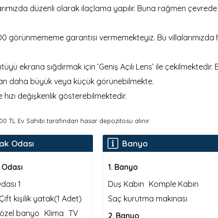
larımızda düzenli olarak ilaçlama yapılır. Buna rağmen çevrede
 %100 görünmememe garantisi vermemekteyiz. Bu villalarımızda 
tüyü ekrana sığdırmak için ’Geniş Açılı Lens’ ile çekilmektedir. 
ndan daha büyük veya küçük görünebilmekte.
e hızı değişkenlik gösterebilmektedir.
000 TL Ev Sahibi tarafından hasar depozitosu alınır.
ak Odası
Banyo
 Odası
1
.
Banyo
dası 1
Duş Kabin
Komple Kabin
Çift kişilik yatak
(1 Adet)
Saç kurutma makinası
özel banyo
Klima
TV
2
.
Banyo