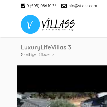
0 (505) 086 10 36
info@villass.com
LuxuryLifeVillas 3
Fethiye
Ölüdeniz
,